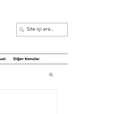
uat
Diğer Konular