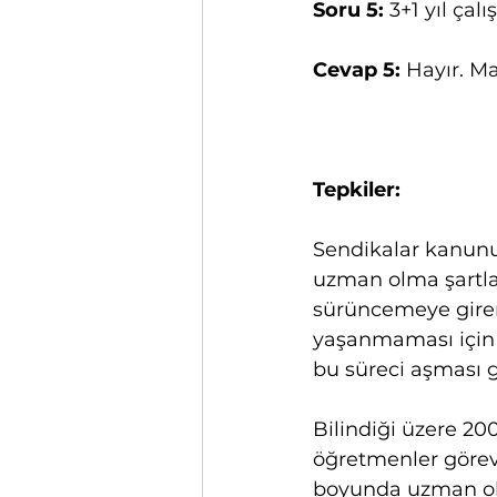
Soru 5: 
3+1 yıl çal
Cevap 5:
 Hayır. M
Tepkiler:
Sendikalar kanunu
uzman olma şartla
sürüncemeye giren
yaşanmaması için B
bu süreci aşması ge
Bilindiği üzere 20
öğretmenler görev
boyunda uzman ol