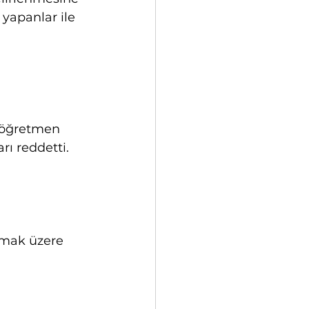
yapanlar ile 
şöğretmen 
rı reddetti.
olmak üzere 