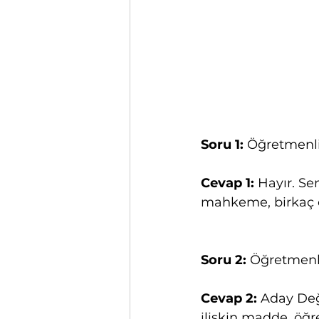
Soru 1: 
Öğretmenli
Cevap 1:
 Hayır. S
mahkeme, birkaç cü
Soru 2: 
Öğretmenli
Cevap 2:
 Aday De
ilişkin madde, öğr