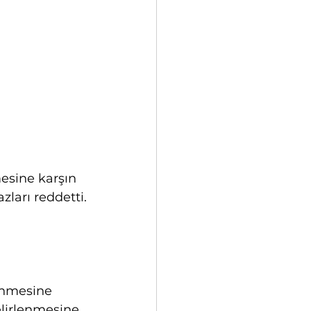
esine karşın 
zları reddetti.
enmesine 
lirlenmesine 