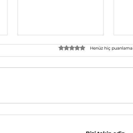
5 üzerinden 0 yıldız
Henüz hiç puanlama
Aday Öğretmenler Hangi
Hazı
Sürelerde Değerlendirilir?
List