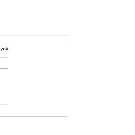
 yok
r Ders (Günlük) Planı
esi