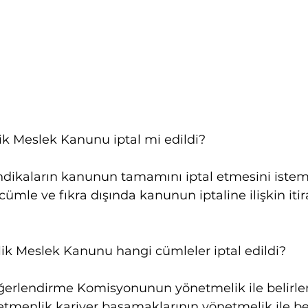
k Meslek Kanunu iptal mi edildi?
endikaların kanunun tamamını iptal etmesini istem
mle ve fıkra dışında kanunun iptaline ilişkin itira
k Meslek Kanunu hangi cümleler iptal edildi?
ğerlendirme Komisyonunun yönetmelik ile belirl
etmenlik kariyer basamaklarının yönetmelik ile be