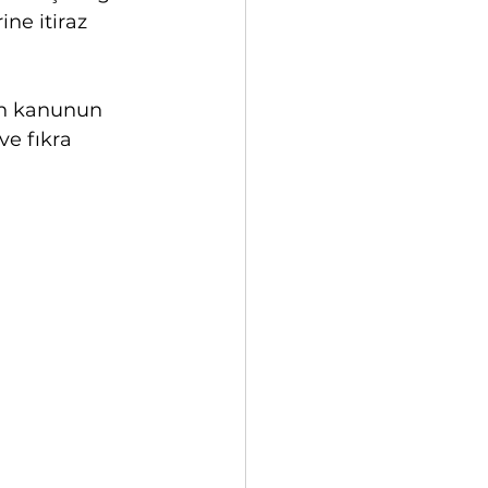
ne itiraz 
ın kanunun 
e fıkra 