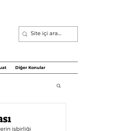
uat
Diğer Konular
ası
rin işbirliği 