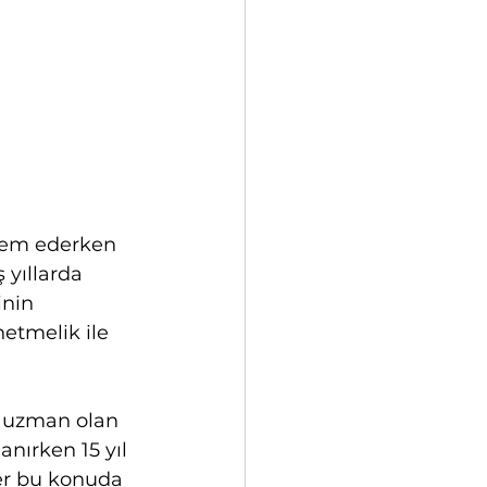
tem ederken 
yıllarda 
nin 
etmelik ile 
e uzman olan 
nırken 15 yıl 
r bu konuda 