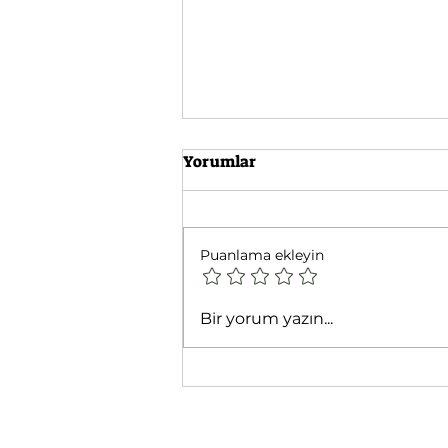
Yorumlar
Puanlama ekleyin
ÖNEMLİ - KOMİSYON
Bir yorum yazın...
DEĞERLENDİRME FORMU
(FORM 12) ONAY İŞLEMLERİ
HK.