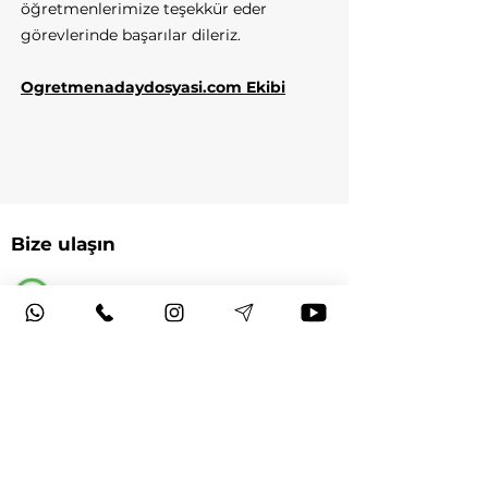
öğretmenlerimize teşekkür eder
görevlerinde başarılar dileriz.
Ogretmenadaydosyasi.com Ekibi
Bize ulaşın
WhatsApp Tüm günler - 09:00 - 23:00
+90 545 977 16 93
Hafta içi - 10:00-14:00
ogretmenadaydosyasi@gmail.com