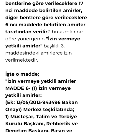
bentlerine göre verileceklere 17 
nci maddede belirtilen amirler, 
diğer bentlere göre verileceklere 
6 ncı maddede belirtilen amirler 
tarafından verilir." 
hükümlerine 
göre yönergenin 
"İzin vermeye 
yetkili amirler"
 başlıklı 6. 
maddesindeki amirlerce izin 
verilmektedir.
İşte o madde;
"İzin vermeye yetkili amirler
MADDE 6- (1) İzin vermeye 
yetkili amirler:
(Ek: 13/05/2013-943496 Bakan 
Onayı) Merkez teşkilatında;
1) Müsteşar, Talim ve Terbiye 
Kurulu Başkanı, Rehberlik ve 
Denetim Başkanı, Basın ve 